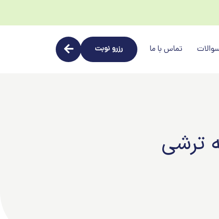
والات
تماس با ما
رزرو نوبت
 ترشی