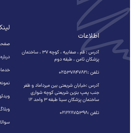
لینک
اطلاعات
صفحه
آدرس : قم ، صفاییه ، کوچه ۳۷ ، ساختمان
درباره 
پزشکان ثامن ، طبقه دوم
خدمات
تلفن :
02537847821
نمونه
آدرس :خیابان شریعتی بین میرداماد و ظفر
جنب پمپ بنزین شریعتی کوچه شواری
ویدئو
ساختمان پزشکان سینا طبقه 3 واحد 12
وبلاگ
تلفن :
02122875398
سوالا