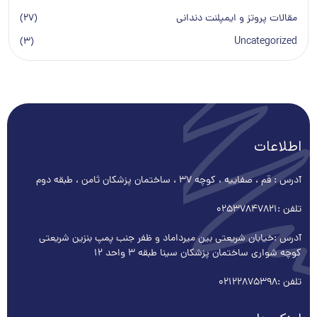
مقالات پروتز و ایمپلنت دندانی
(27)
(3)
Uncategorized
اطلاعات
آدرس : قم ، صفاییه ، کوچه ۳۷ ، ساختمان پزشکان ثامن ، طبقه دوم
تلفن :
02537847821
آدرس :خیابان شریعتی بین میرداماد و ظفر جنب پمپ بنزین شریعتی
کوچه شواری ساختمان پزشکان سینا طبقه 3 واحد 12
تلفن :
02122875398