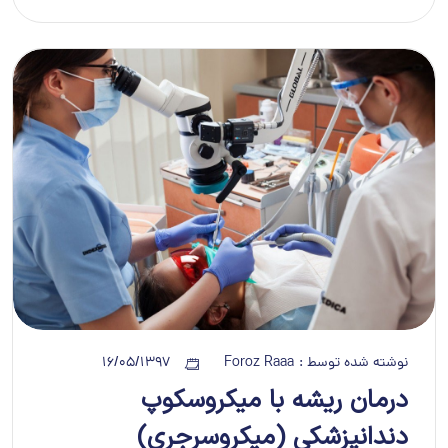
نوشته شده توسط :
Foroz Raaa
16/05/1397
درمان ریشه با میکروسکوپ
دندانپزشکی (میکروسرجری)