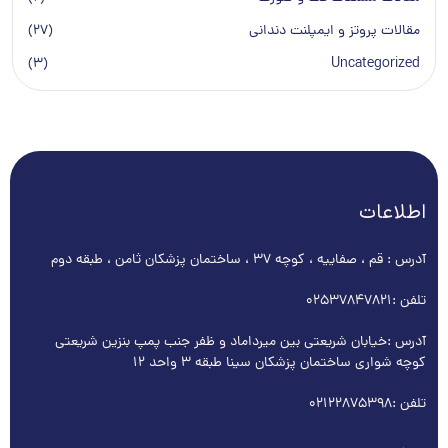
مقالات پروتز و ایمپلنت دندانی
(27)
(3)
Uncategorized
اطلاعات
آدرس : قم ، صفاییه ، کوچه ۳۷ ، ساختمان پزشکان ثامن ، طبقه دوم
تلفن :
02537847821
آدرس :خیابان شریعتی بین میرداماد و ظفر جنب پمپ بنزین شریعتی
کوچه شواری ساختمان پزشکان سینا طبقه 3 واحد 12
تلفن :
02122875398