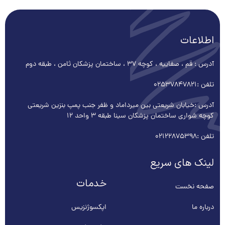
اطلاعات
آدرس : قم ، صفاییه ، کوچه ۳۷ ، ساختمان پزشکان ثامن ، طبقه دوم
تلفن :
02537847821
آدرس :خیابان شریعتی بین میرداماد و ظفر جنب پمپ بنزین شریعتی
کوچه شواری ساختمان پزشکان سینا طبقه 3 واحد 12
تلفن :
02122875398
لینک های سریع
خدمات
صفحه نخست
درباره ما
اپکسوژنزیس