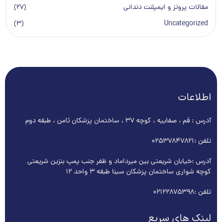
مقالات پروتز و ایمپلنت دندانی
(27)
(3)
Uncategorized
اطلاعات
آدرس : قم ، صفاییه ، کوچه ۳۷ ، ساختمان پزشکان ثامن ، طبقه دوم
تلفن :
02537847821
آدرس :خیابان شریعتی بین میرداماد و ظفر جنب پمپ بنزین شریعتی
کوچه شواری ساختمان پزشکان سینا طبقه 3 واحد 12
تلفن :
02122875398
لینک های سریع