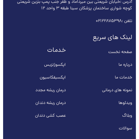
آدرس :خیابان شریعتی بین میرداماد و ظفر جنب پمپ بنزین شریعتی
کوچه شواری ساختمان پزشکان سینا طبقه 3 واحد 12
تلفن :
02122875398
لینک های سریع
خدمات
صفحه نخست
درباره ما
اپکسوژنزیس
خدمات ما
اپکسیفکاسیون
نمونه های درمانی
درمان ریشه مجدد
ویدئوها
درمان ریشه دندان
وبلاگ
عصب کشی دندان
سوالات